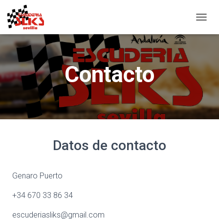
C
A
M
B
I
Contacto
A
R
M
O
D
O
D
E
Datos de contacto
N
A
V
E
Genaro Puerto
G
A
+34 670 33 86 34
C
I
escuderiasliks@gmail.com