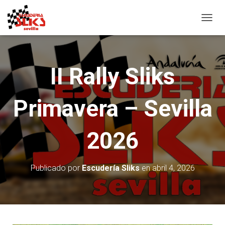
C
A
M
B
I
II Rally Sliks
A
R
M
Primavera – Sevilla
O
D
O
D
2026
E
N
A
Publicado por
Escudería Sliks
en
abril 4, 2026
V
E
G
A
C
I